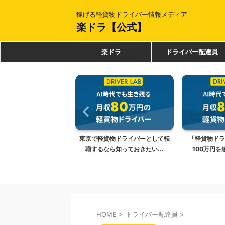
稼げる軽貨物ドライバー情報メディア
楽ドラ【公式】
楽ドラ
ドライバー配達員
貨物ドライバーとして転
「軽貨物ドライバー必見！月収
「軽貨物ドラ
ら知っておきたい...
100万円を達成するための...
現する
HOME
>
ドライバー配達員
>