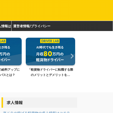
人情報は
運営者情報/プライバシー
ポリシー
ーに転職する際
軽貨物ドライバーとして東京で成
「軽貨物ドライバーの
リットを...
功するために必要なスキル...
の秘訣｜月収100万円
求人情報
-楽ドラの稼げる軽貨物の求人情報はコチラ-