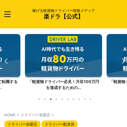
稼げる軽貨物ドライバー情報メディア
楽ドラ【公式】
て転職する
「軽貨物ドライバー必見！月収100万円
「軽貨物
.
を達成するための...
HOME
>
ドライバー加盟店
>
ドライバー加盟店
ドライバー配達員