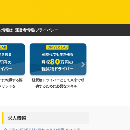
人情報は
運営者情報/プライバシー
ポリシー
ーに転職する際
軽貨物ドライバーとして東京で成
「軽貨物ドライバーの
リットを...
功するために必要なスキル...
の秘訣｜月収100万円
求人情報
-楽ドラの稼げる軽貨物の求人情報はコチラ-